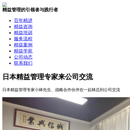
精益管理的引领者与践行者
百年精进
精益咨询
精益培训
服务流程
精益案例
精益学苑
公司动态
联系我们
日本精益管理专家来公司交流
日本精益管理专家小林先生、战略合作伙伴在一起林总到公司交流